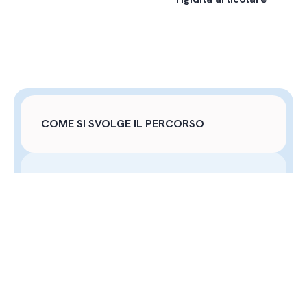
COME SI SVOLGE IL PERCORSO
TERAPIA MANUALE ED ESERCIZI
TERAPEUTICI
FISIOTERAPIA STRUMENTALE