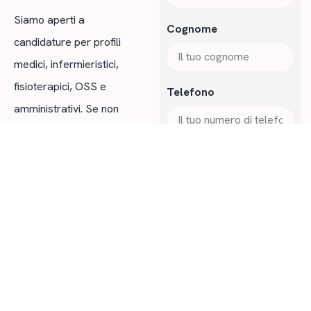
Siamo aperti a
Cognome
candidature per profili
medici, infermieristici,
fisioterapici, OSS e
Telefono
amministrativi. Se non
trovi una posizione
aperta che ti
Email
corrisponde, puoi
comunque inviarci una
Messaggio
candidatura spontanea:
le teniamo in
considerazione per le
selezioni future.