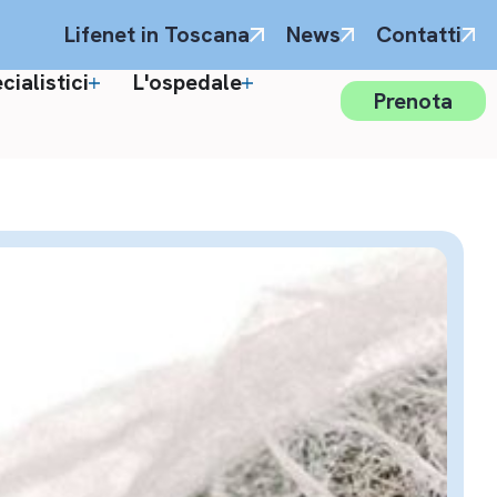
Lifenet in Toscana
News
Contatti
ialistici
L'ospedale
Prenota