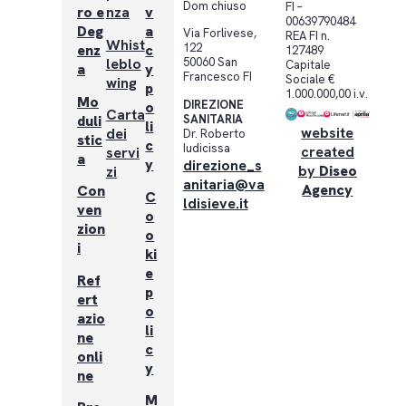
Dom chiuso
FI –
ro e
nza
v
00639790484
Deg
a
Via Forlivese,
REA FI n.
Whist
122
enz
c
127489
leblo
50060 San
Capitale
a
y
Francesco FI
Sociale €
wing
p
1.000.000,00 i.v.
Mo
DIREZIONE
o
Carta
SANITARIA
duli
li
website
dei
Dr. Roberto
stic
c
Iudicissa
created
servi
a
y
direzione_s
by
Diseo
zi
anitaria@va
Agency
Con
C
ldisieve.it
ven
o
zion
o
i
ki
e
Ref
p
ert
o
azio
li
ne
c
onli
y
ne
M