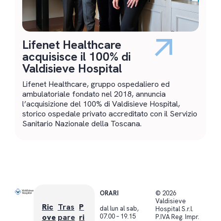
Lifenet Healthcare
R
acquisisce il 100% di
Valdisieve Hospital
I 
ga
Lifenet Healthcare, gruppo ospedaliero ed
me
ambulatoriale fondato nel 2018, annuncia
pr
l’acquisizione del 100% di Valdisieve Hospital,
storico ospedale privato accreditato con il Servizio
Sanitario Nazionale della Toscana.
ORARI
© 2026
Valdisieve
Ric
Tras
P
dal lun al sab,
Hospital S.r.l.
07.00 – 19.15
ove
pare
ri
P.IVA Reg. Impr.