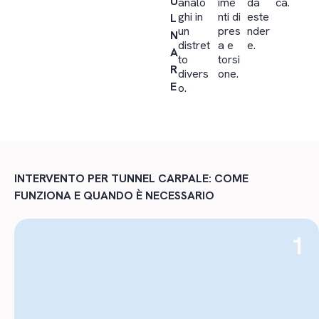
U
analo
ime
da
ca.
ghi in
nti di
este
L
un
pres
nder
N
distret
a e
e.
A
to
torsi
R
divers
one.
E
o.
INTERVENTO PER TUNNEL CARPALE: COME
FUNZIONA E QUANDO È NECESSARIO
1