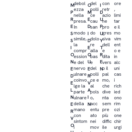
debol
del
con
ore
M
O
I
ezza
polli
retr
,
P
M
D
nella
ce
azio
limi
R
E
U
presa.
cau
ne
tar
E
D
P
In
san
pro
e il
modo
do
gres
mo
S
I
U
simile,
dolo
siva
vim
S
D
Y
la
re
dell
ent
I
E
T
compr
alla
e
o e
O
Q
R
ession
bas
dita
in
N
U
E
e del
e
vers
alc
nervo
del
o il
uni
E
E
N
ulnare
polli
pal
cas
D
R
coinvo
ce e
mo,
i
E
V
lge la
al
che
rich
L
A
parte
pols
dive
ied
N
I
ulnare
o,
nta
ono
della
acc
sem
rim
E
N
mano
entu
pre
ozi
R
con
ato
più
one
V
sintom
nei
diffic
chir
O
i
mov
ile
urgi