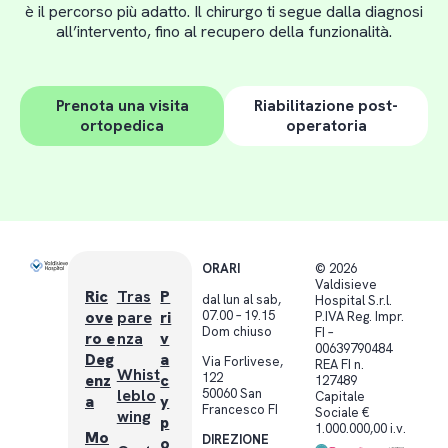
è il percorso più adatto. Il chirurgo ti segue dalla diagnosi
all’intervento, fino al recupero della funzionalità.
Prenota una visita
Riabilitazione post-
ortopedica
operatoria
ORARI
© 2026
Valdisieve
Ric
Tras
P
dal lun al sab,
Hospital S.r.l.
07.00 – 19.15
ove
pare
ri
P.IVA Reg. Impr.
Dom chiuso
FI –
ro e
nza
v
00639790484
Deg
a
Via Forlivese,
REA FI n.
Whist
122
enz
c
127489
leblo
50060 San
Capitale
a
y
Francesco FI
Sociale €
wing
p
1.000.000,00 i.v.
Mo
DIREZIONE
o