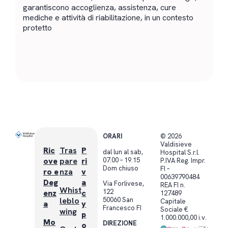
garantiscono accoglienza, assistenza, cure
Ot
mediche e attività di riabilitazione, in un contesto
tu
protetto
pr
ORARI
© 2026
Valdisieve
Ric
Tras
P
dal lun al sab,
Hospital S.r.l.
07.00 – 19.15
ove
pare
ri
P.IVA Reg. Impr.
Dom chiuso
FI –
ro e
nza
v
00639790484
Deg
a
Via Forlivese,
REA FI n.
Whist
122
enz
c
127489
leblo
50060 San
Capitale
a
y
Francesco FI
Sociale €
wing
p
1.000.000,00 i.v.
Mo
DIREZIONE
o